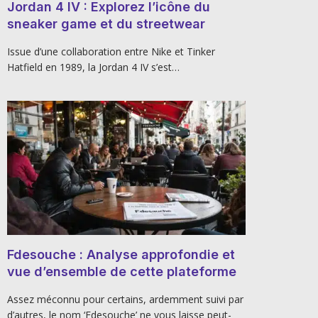
Jordan 4 IV : Explorez l’icône du
sneaker game et du streetwear
Issue d’une collaboration entre Nike et Tinker
Hatfield en 1989, la Jordan 4 IV s’est…
Fdesouche : Analyse approfondie et
vue d’ensemble de cette plateforme
Assez méconnu pour certains, ardemment suivi par
d’autres, le nom ‘Fdesouche’ ne vous laisse peut-