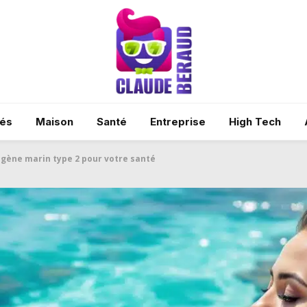
tés
Maison
Santé
Entreprise
High Tech
agène marin type 2 pour votre santé