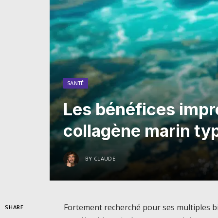
SANTÉ
Les bénéfices impr
collagène marin typ
BY
CLAUDE
Fortement recherché pour ses multiples bie
SHARE