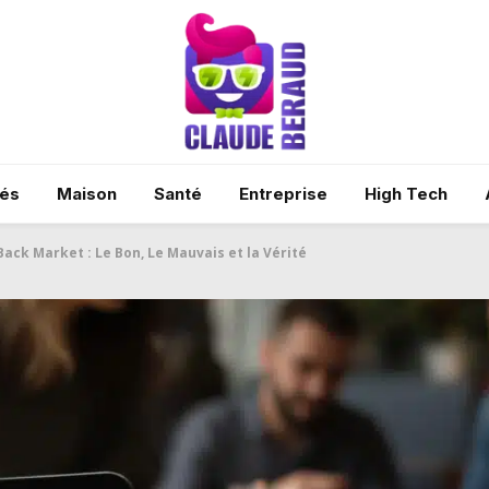
tés
Maison
Santé
Entreprise
High Tech
Back Market : Le Bon, Le Mauvais et la Vérité