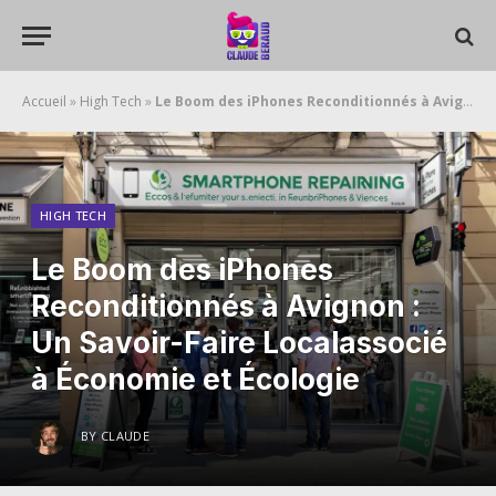
Accueil
»
High Tech
»
Le Boom des iPhones Reconditionnés à Avignon : Un Savoir-Faire Localassocié à Économie et Écologie
HIGH TECH
Le Boom des iPhones
Reconditionnés à Avignon :
Un Savoir-Faire Localassocié
à Économie et Écologie
BY
CLAUDE