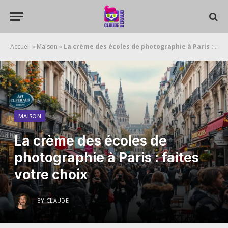
Accueil
»
Maison
»
La crème des écoles de photographie à Paris : faites votre choix
MAISON
La crème des écoles de
photographie à Paris : faites
votre choix
BY
CLAUDE