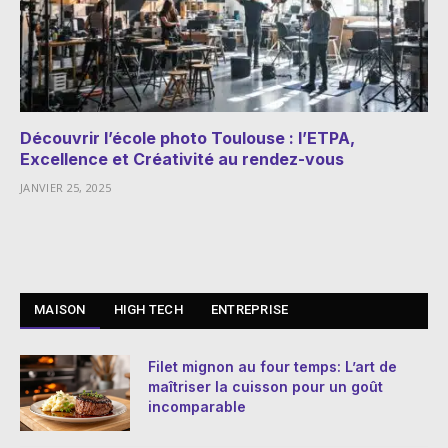
Découvrir l’école photo Toulouse : l’ETPA,
Excellence et Créativité au rendez-vous
JANVIER 25, 2025
MAISON
HIGH TECH
ENTREPRISE
Filet mignon au four temps: L’art de
maîtriser la cuisson pour un goût
incomparable