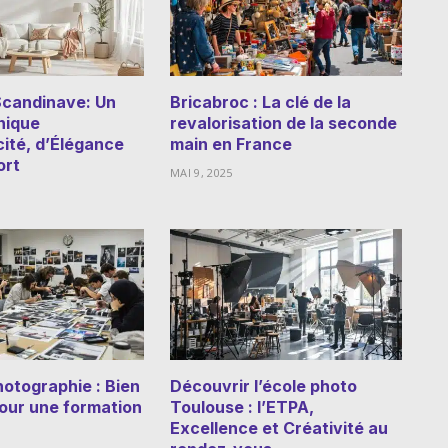
Scandinave: Un
Bricabroc : La clé de la
nique
revalorisation de la seconde
cité, d’Élégance
main en France
ort
MAI 9, 2025
hotographie : Bien
Découvrir l’école photo
pour une formation
Toulouse : l’ETPA,
Excellence et Créativité au