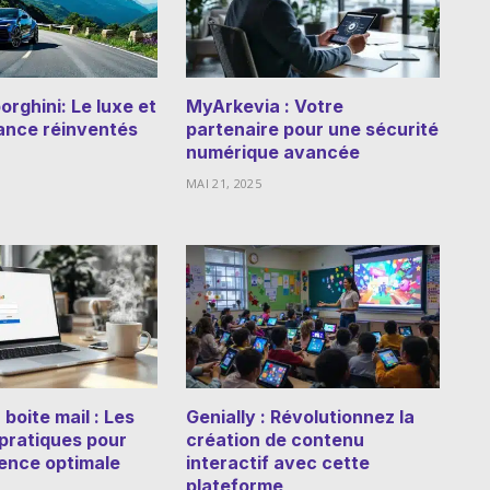
rghini: Le luxe et
MyArkevia : Votre
ance réinventés
partenaire pour une sécurité
numérique avancée
MAI 21, 2025
boite mail : Les
Genially : Révolutionnez la
 pratiques pour
création de contenu
ence optimale
interactif avec cette
plateforme