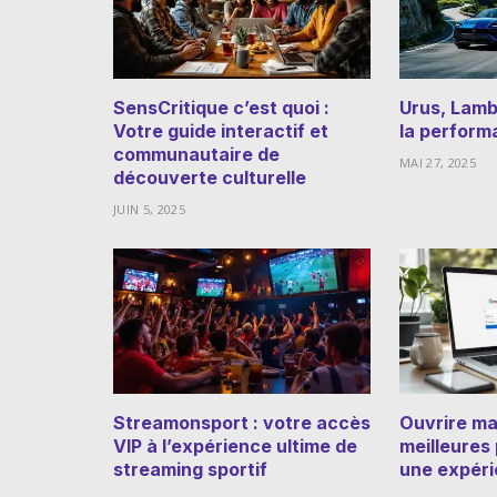
SensCritique c’est quoi :
Urus, Lambo
Votre guide interactif et
la perform
communautaire de
MAI 27, 2025
découverte culturelle
JUIN 5, 2025
Streamonsport : votre accès
Ouvrire ma 
VIP à l’expérience ultime de
meilleures
streaming sportif
une expéri