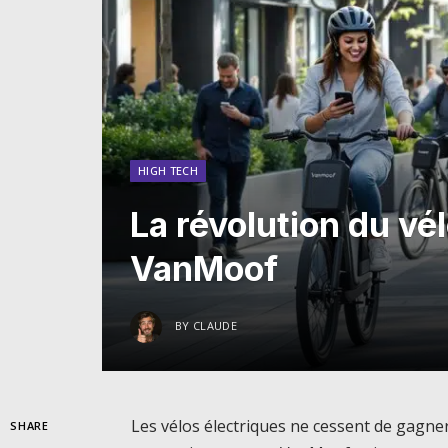
HIGH TECH
La révolution du vé
VanMoof
BY
CLAUDE
Les vélos électriques ne cessent de gagne
SHARE