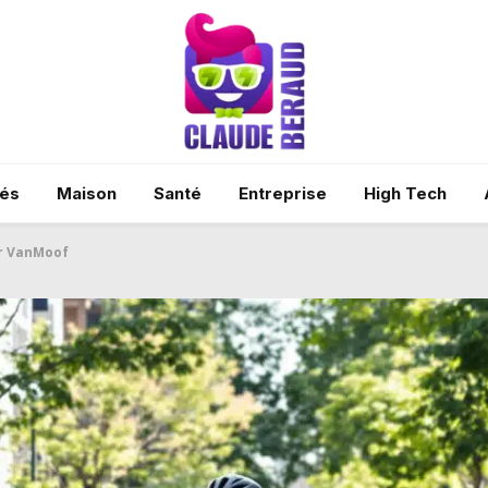
tés
Maison
Santé
Entreprise
High Tech
ar VanMoof