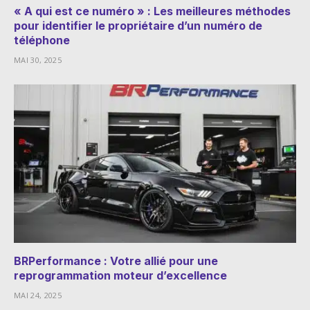
« A qui est ce numéro » : Les meilleures méthodes
pour identifier le propriétaire d’un numéro de
téléphone
MAI 30, 2025
BRPerformance : Votre allié pour une
reprogrammation moteur d’excellence
MAI 24, 2025