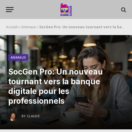
Accueil
»
Animaux
»
SocGen Pro: Un nouveau tournant vers la banque digitale pour les professionnels
ANIMAUX
SocGen Pro: Un nouveau
tournant vers la banque
digitale pour les
professionnels
BY
CLAUDE