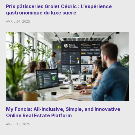
Prix pâtisseries Grolet Cédric : L’expérience
gastronomique du luxe sucré
AVRIL 24, 2025
My Foncia: All-Inclusive, Simple, and Innovative
Online Real Estate Platform
AVRIL 15, 2025