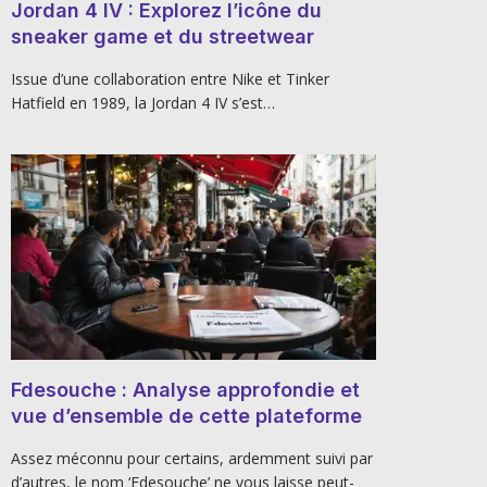
Jordan 4 IV : Explorez l’icône du
sneaker game et du streetwear
Issue d’une collaboration entre Nike et Tinker
Hatfield en 1989, la Jordan 4 IV s’est…
Fdesouche : Analyse approfondie et
vue d’ensemble de cette plateforme
Assez méconnu pour certains, ardemment suivi par
d’autres, le nom ‘Fdesouche’ ne vous laisse peut-