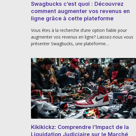
Swagbucks c’est quoi : Découvrez
comment augmenter vos revenus en
ligne grâce à cette plateforme
Vous êtes à la recherche d’une option fiable pour
augmenter vos revenus en ligne? Laissez-nous vous
présenter Swagbucks, une plateforme…
Kikikickz: Comprendre l’Impact de la
Liquidation Judiciaire sur le Marché